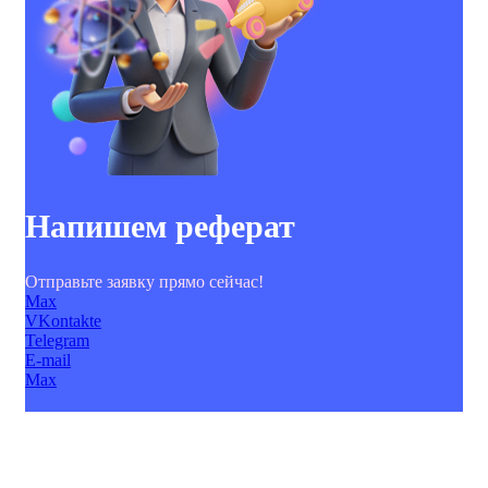
Напишем реферат
Отправьте заявку прямо сейчас!
Max
VKontakte
Telegram
E-mail
Max